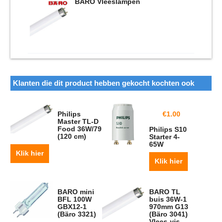
BARO Vleeslampen
Klanten die dit product hebben gekocht kochten ook
Philips
€
1.00
Master TL-D
Food 36W/79
Philips S10
(120 cm)
Starter 4-
65W
Klik hier
Klik hier
BARO mini
BARO TL
BFL 100W
buis 36W-1
GBX12-1
970mm G13
(Bäro 3321)
(Bäro 3041)
Vlees-vis -