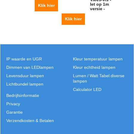
let op 1m
Klik hier
versie -
Klik hier
IP waarde en UGR
Kleur temperatuur lampen
Dimmen van LEDlampen
Kleur echtheid lampen
Levensduur lampen
Lumen / Watt Tabel diverse
lampen
Lichtbundel lampen
Calculator LED
Bedrijfsinformatie
Privacy
Garantie
Verzendkosten & Betalen