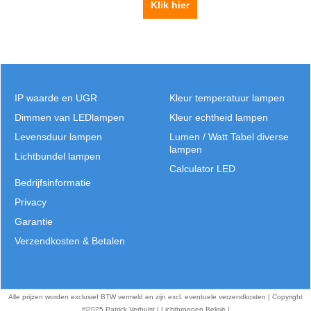
Klik hier
IP waarde en UGR
Kleur temperatuur lampen
Dimmen van LEDlampen
Kleur echtheid lampen
Levensduur lampen
Lumen / Watt Tabel diverse
lampen
Lichtbundel lampen
Calculator LED
Bedrijfsinformatie
Privacy
Garantie
Verzendkosten & Betalen
Alle prijzen worden exclusief BTW vermeld en zijn excl. eventuele verzendkosten | Copyright
©2025 Patrick Verhulst | Lichtbronnen België |