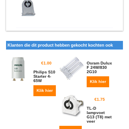
Klanten die dit product hebben gekocht kochten ook
€
1.00
Osram Dulux
F 24W/830
2G10
Philips S10
Starter 4-
65W
Klik hier
Klik hier
€
1.75
TL-D
lampvoet
G13 (T8) met
veer