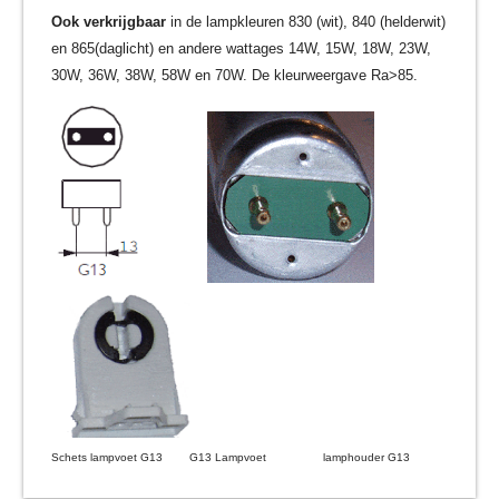
Ook verkrijgbaar
in de lampkleuren 830 (wit), 840 (helderwit)
en 865(daglicht) en andere wattages 14W, 15W, 18W, 23W,
30W, 36W, 38W, 58W en 70W. De kleurweergave Ra>85.
Schets lampvoet G13 G13 Lampvoet lamphouder G13