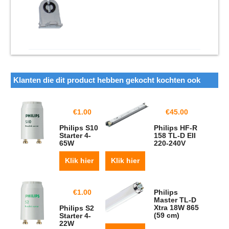
Klanten die dit product hebben gekocht kochten ook
€
1.00
€
45.00
Philips S10
Philips HF-R
Starter 4-
158 TL-D EII
65W
220-240V
Klik hier
Klik hier
€
1.00
Philips
Master TL-D
Xtra 18W 865
Philips S2
(59 cm)
Starter 4-
22W