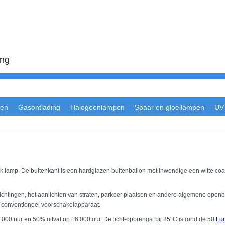
ing
en
Gasontlading
Halogeenlampen
Spaar en gloeilampen
UV
k lamp. De buitenkant is een hardglazen buitenballon met inwendige een witte coati
htingen, het aanlichten van straten, parkeer plaatsen en andere algemene openb
conventioneel voorschakelapparaat.
2.000 uur en 50% uitval op 16.000 uur. De licht-opbrengst bij 25°C is rond de 50
Lu