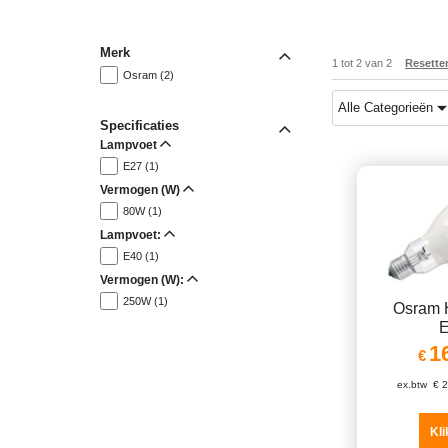
Merk
1
tot
2
van
2
Resette
Osram (2)
Alle Categorieën
Specificaties
Lampvoet
E27 (1)
Vermogen (W)
80W (1)
Lampvoet:
E40 (1)
Vermogen (W):
250W (1)
Osram
1
€
ex.btw
€
2
Kli