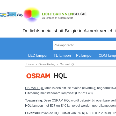
De lichtspecialist uit België in A-merk verlicht
LED lampen
TL lampen
PL lampen
CDM lamp
Home
>
Gasontlading
>
Osram HQL
HQL
OSRAM HQL
lamp is een diffuse ovoïde (eivormig) hogedruk kwi
Uitvoering met standaard lampvoet (E27 of E40)
Toepassing.
Deze OSRAM HQL wordt gebruikt bij openbare verlic
HQL lampen met E27 en E40 lampvoet worden gebruikt met een 
Levensduur
van de HQL. Uitval van 5% bij 6.000
uur, 20% bij 1