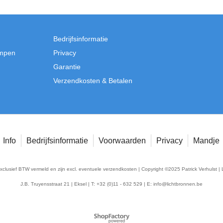
Bedrijfsinformatie
mpen
Privacy
Garantie
Verzendkosten & Betalen
Info
Bedrijfsinformatie
Voorwaarden
Privacy
Mandje
exclusief BTW vermeld en zijn excl. eventuele verzendkosten | Copyright ©2025 Patrick Verhulst | 
J.B. Truyensstraat 21 | Eksel | T: +32 (0)11 - 632 529 | E:
info@lichtbronnen.be
Webwinkel gemaakt met
ShopFactory webwinkel