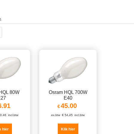
n
 HQL 80W
Osram HQL 700W
E27
E40
6.91
45.00
€
0.46
incl.btw
ex.btw
€
54.45
incl.btw
k hier
Klik hier