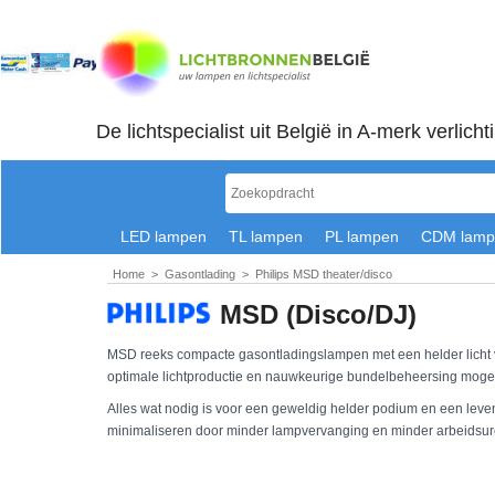
De lichtspecialist uit België in A-merk verlicht
LED lampen
TL lampen
PL lampen
CDM lamp
Home
>
Gasontlading
>
Philips MSD theater/disco
MSD (Disco/DJ)
MSD reeks compacte gasontladingslampen met een helder licht
optimale lichtproductie en nauwkeurige bundelbeheersing mogel
Alles wat nodig is voor een geweldig helder podium en een lev
minimaliseren door minder lampvervanging en minder arbeidsu