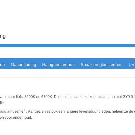
ing
en
Gasontlading
Halogeenlampen
Spaar en gloeilampen
UV
 van maar liefst 8500K en 6700K. Deze compacte enkelkneeps lampen met GY9.5
ijk.
endig amusement. Aangezien ze ook een langere levensduur bieden, helpen ze de ex
ren voor onderhoud.