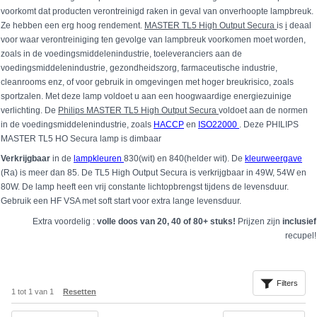
voorkomt dat producten verontreinigd raken in geval van onverhoopte lampbreuk.
Ze hebben een erg hoog rendement.
MASTER TL5 High Output Secura
is
i
deaal
voor waar verontreiniging ten gevolge van lampbreuk voorkomen moet worden,
zoals in de voedingsmiddelenindustrie, toeleveranciers aan de
voedingsmiddelenindustrie, gezondheidszorg, farmaceutische industrie,
cleanrooms enz, of voor gebruik in omgevingen met hoger breukrisico, zoals
sportzalen. Met deze lamp voldoet u aan een hoogwaardige energiezuinige
verlichting. De
Philips MASTER TL5 High Output Secura
voldoet aan de normen
in de voedingsmiddelenindustrie, zoals
HACCP
en
ISO22000
. Deze PHILIPS
MASTER TL5 HO Secura lamp is dimbaar
Verkrijgbaar
in de
lampkleuren
830(wit) en 840(helder wit). De
kleurweergave
(Ra) is meer dan 85. De TL5 High Output Secura is verkrijgbaar in 49W, 54W en
80W. De lamp heeft een vrij constante lichtopbrengst tijdens de levensduur.
Gebruik een HF VSA met soft start voor extra lange levensduur.
Extra voordelig :
volle doos van 20, 40 of 80+ stuks!
Prijzen zijn
inclusief
recupel!
Filters
1
tot
1
van
1
Resetten