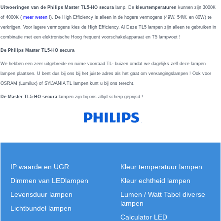
Uitvoeringen van de Philips Master TL5-HO secura
lamp. De
kleurtemperaturen
kunnen zijn 3000K
of 4000K (
meer weten
!). De High Efficiency is alleen in de hogere vermogens (49W, 54W, en 80W) te
verkrijgen. Voor lagere vermogens kies de High Efficiency. Al Deze TL5 lampen zijn alleen te gebruiken in
combinatie met een elektronische Hoog frequent voorschakelapparaat en T5 lampvoet !
De Philips Master TL5-HO secura
We hebben een zeer uitgebreide en ruime voorraad TL- buizen omdat we dagelijks zelf deze lampen
lampen plaatsen. U bent dus bij ons bij het juiste adres als het gaat om vervangingslampen ! Ook voor
OSRAM (Lumilux) of SYLVANIA TL lampen kunt u bij ons terecht.
De Master TL5-HO secura
lampen zijn bij ons altijd scherp geprijsd !
IP waarde en UGR
Kleur temperatuur lampen
Dimmen van LEDlampen
Kleur echtheid lampen
Levensduur lampen
Lumen / Watt Tabel diverse
lampen
Lichtbundel lampen
Calculator LED