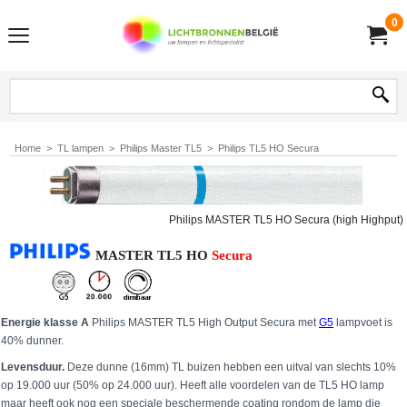
0
Home
>
TL lampen
>
Philips Master TL5
>
Philips TL5 HO Secura
Philips MASTER TL5 HO Secura (high Highput)
MASTER TL5
HO
Secura
Energie klasse A
Philips MASTER TL5 High Output Secura met
G5
lampvoet is
40% dunner.
Levensduur.
Deze dunne (16mm) TL buizen hebben een uitval van slechts 10%
op 19.000 uur (50% op 24.000 uur). Heeft alle voordelen van de TL5 HO lamp
maar heeft ook nog een speciale beschermende coating rondom de lamp die