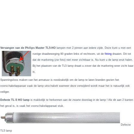
Vervangen van de Philips Master TL5-HO
lampen met 2 pinnen aan iedere zijde.
Deze kunt u met een
rustige draaibeweging 90 graden links of rechtsom, uit de
fitting
draaien. Dit tot
dat de markering (zie foto) niet meer zichtbaar is. Nu kunt u de lamp eruit halen.
Bij het plaatsen van de TL5 lamp draait u zover dat de markering weer zicht baar
is.
Spanningsloos maken van het armatuur is noodzakelijk om de lamp te laten branden gezien het
voorschakelapparaat vaak de lamp uitschakelt wanneer deze verwijderd wordt maar het is natuurlijk ook
veiliger.
Defecte TL-5 HO lamp
is makkelijk te herkennen aan de zwarte doorslag in de lamp ! Als dit aan 2 kanten
het geval is, is vaak het voorschakelapparaat stuk.
Defecte
TL5 lamp