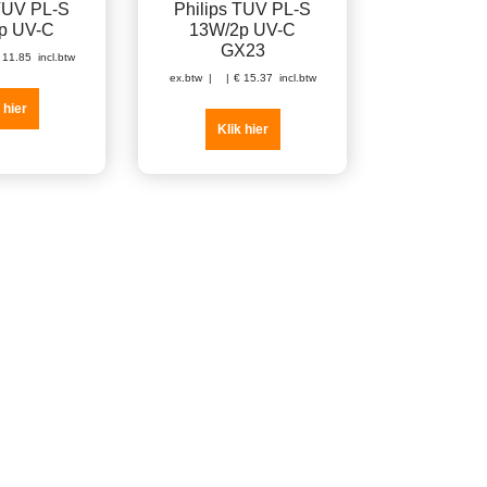
 TUV PL-S
Philips TUV PL-S
p UV-C
13W/2p UV-C
GX23
11.85
incl.btw
ex.btw
€
15.37
incl.btw
 hier
Klik hier