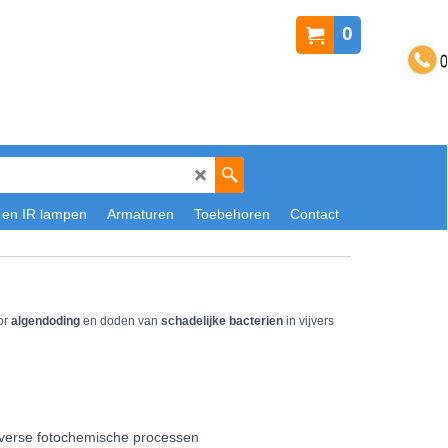
0
 en IR lampen
Armaturen
Toebehoren
Contact
oor
algendoding
en doden van
schadelijke bacterien
in vijvers
diverse fotochemische processen