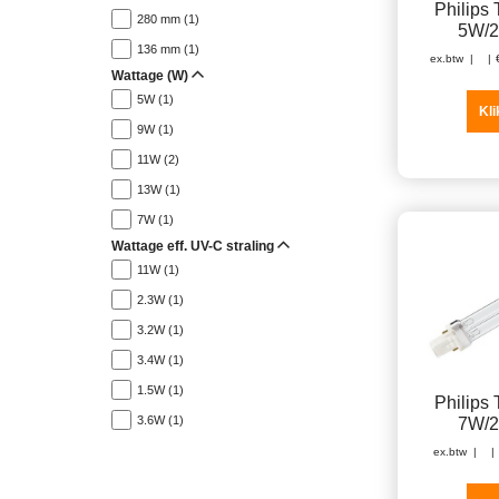
Philips
280 mm (1)
5W/
136 mm (1)
ex.btw
Wattage (W)
5W (1)
Kli
9W (1)
11W (2)
13W (1)
7W (1)
Wattage eff. UV-C straling
11W (1)
2.3W (1)
3.2W (1)
3.4W (1)
1.5W (1)
Philips
3.6W (1)
7W/
ex.btw