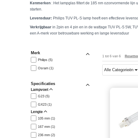
Kenmerken
: Het lampglas filtert de 185 nm ozonvormende lijn 
starten.
Levensduur:
Philips TUV PL-S lamp heeft een effectieve leven
Verkrijgbaar
in 2pin en 4 pin en in de wattage TUV PL-S 5W, 
een A-merk voor betrouwbare werking en lange levensduur
Merk
1
tot
6
van
6
Resette
Philips (5)
Osram (1)
Alle Categorieën
Specificaties
Lampvoet
G23 (5)
GX23 (1)
Lengte
105 mm (1)
167 mm (1)
236 mm (2)