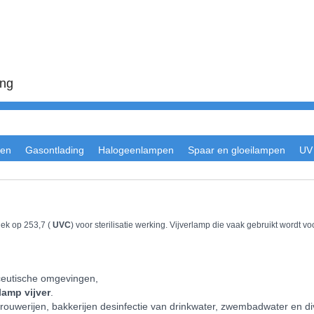
ing
en
Gasontlading
Halogeenlampen
Spaar en gloeilampen
UV
iek op 253,7 (
UVC
) voor sterilisatie werking. Vijverlamp die vaak gebruikt wordt v
 in :
aceutische omgevingen,
lamp vijver
.
, brouwerijen, bakkerijen desinfectie van drinkwater, zwembadwater en 