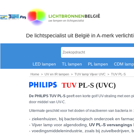
De lichtspecialist uit België in A-merk verlicht
LED lampen
TL lampen
PL lampen
CDM lamp
Home
>
UV en IR lampen
>
TUV lamp Vijver UVC
>
TUV PL-S
TUV
PL-S (UVC)
De PHILIPS TUV PL-S
geeft een korte golf UV-straling met een p
door middel van UV-C.
Uitermate geschikt voor het doden of inactiveren van bacteria
- ziekenhuizen, bij bacteriologisch onderzoek en farm
- Vijver lamp voor algendoding,
UV PL-S vervangings 
- voedingsmiddelenindustrie, zoals bij zuivelbedrijven