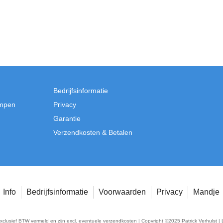
Bedrijfsinformatie
mpen
Privacy
Garantie
Verzendkosten & Betalen
Info
Bedrijfsinformatie
Voorwaarden
Privacy
Mandje
exclusief BTW vermeld en zijn excl. eventuele verzendkosten | Copyright ©2025 Patrick Verhulst | 