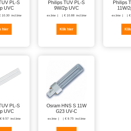
 TUV PL-S
Philips TUV PL-S
Philips
2p UVC
9W/2p UVC
11W/2
€
10.30
incl.btw
ex.btw
€
10.88
incl.btw
ex.btw
€
k hier
Klik hier
Klik
 TUV PL-S
Osram HNS S 11W
2p UVC
G23 UV-C
€
9.57
incl.btw
ex.btw
€
9.75
incl.btw