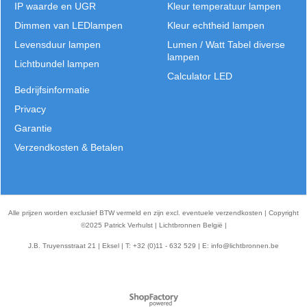
IP waarde en UGR
Kleur temperatuur lampen
Dimmen van LEDlampen
Kleur echtheid lampen
Levensduur lampen
Lumen / Watt Tabel diverse
lampen
Lichtbundel lampen
Calculator LED
Bedrijfsinformatie
Privacy
Garantie
Verzendkosten & Betalen
Alle prijzen worden exclusief BTW vermeld en zijn excl. eventuele verzendkosten | Copyright
©2025 Patrick Verhulst | Lichtbronnen België |
J.B. Truyensstraat 21 | Eksel | T: +32 (0)11 - 632 529 | E:
info@lichtbronnen.be
Webwinkel gemaakt met
ShopFactory webwinkel