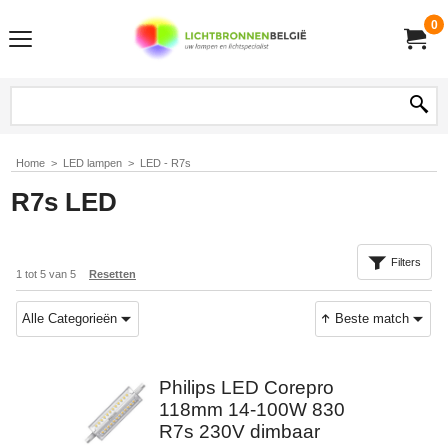
0
Home
>
LED lampen
>
LED - R7s
R7s LED
Filters
1
tot
5
van
5
Resetten
Alle Categorieën
Beste match
Philips LED Corepro
118mm 14-100W 830
R7s 230V dimbaar