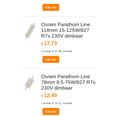
Klik hier
Osram Parathom Line
118mm 15-125W/827
R7s 230V dimbaar
17.73
€
ex.btw
€
21.45
incl.btw
Klik hier
Osram Parathom Line
78mm 9.5-75W/827 R7s
230V dimbaar
12.49
€
ex.btw
€
15.11
incl.btw
Klik hier