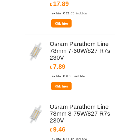
17.89
€
ex.btw
€
21.65
incl.btw
Klik hier
Osram Parathom Line
78mm 7-60W/827 R7s
230V
7.89
€
ex.btw
€
9.55
incl.btw
Klik hier
Osram Parathom Line
78mm 8-75W/827 R7s
230V
9.46
€
ex.btw
€
11.45
incl.btw