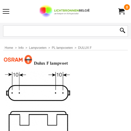
0
Home
>
Info
>
Lampvoeten
>
PL lampvoeten
>
DULUX F
Dulux F lampvoet