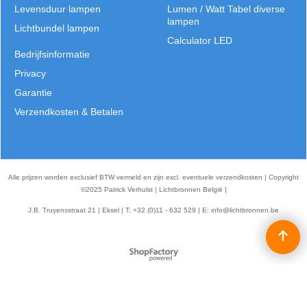
Levensduur lampen
Lumen / Watt Tabel diverse
lampen
Lichtbundel lampen
Calculator LED
Bedrijfsinformatie
Privacy
Garantie
Verzendkosten & Betalen
Alle prijzen worden exclusief BTW vermeld en zijn excl. eventuele verzendkosten | Copyright
©2025 Patrick Verhulst | Lichtbronnen België |
J.B. Truyensstraat 21 | Eksel | T: +32 (0)11 - 632 529 | E:
info@lichtbronnen.be
Webwinkel gemaakt met
ShopFactory webwinkel
software.