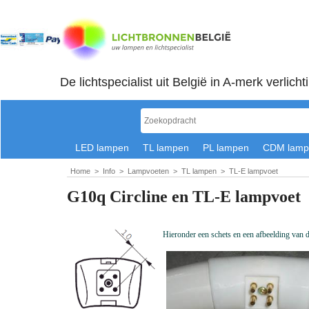
De lichtspecialist uit België in A-merk verlicht
LED lampen
TL lampen
PL lampen
CDM lamp
Home
>
Info
>
Lampvoeten
>
TL lampen
>
TL-E lampvoet
G10q Circline en T
L-E
lampvoet
Hieronder een schets en een afbeelding van d