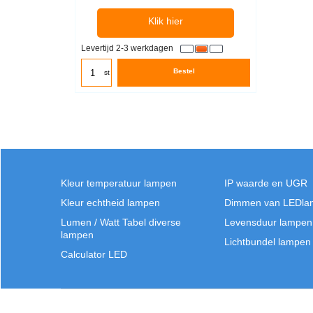
G10Q
Klik hier
Levertijd 2-3 werkdagen
Bestel
st
Kleur temperatuur lampen
IP waarde en UGR
Kleur echtheid lampen
Dimmen van LEDla
Lumen / Watt Tabel diverse
Levensduur lampen
lampen
Lichtbundel lampen
Calculator LED