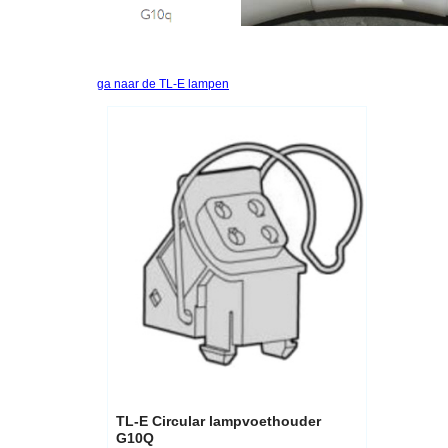
ga naar de TL-E lampen
5.00
€
ex.btw
€
6.05
incl.btw
TL-E Circular lampvoethouder