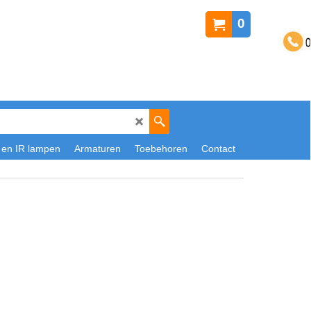
0
 en IR lampen
Armaturen
Toebehoren
Contact