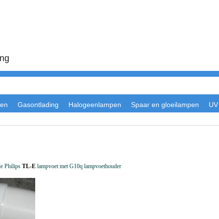
ing
en
Gasontlading
Halogeenlampen
Spaar en gloeilampen
UV
e Philips
TL-E
lampvoet met G10q lampvoethouder