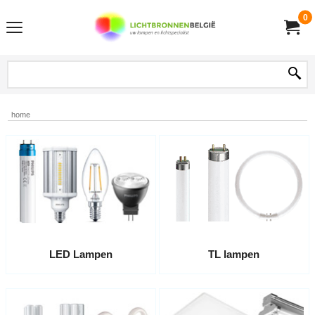
0
home
LED Lampen
TL lampen